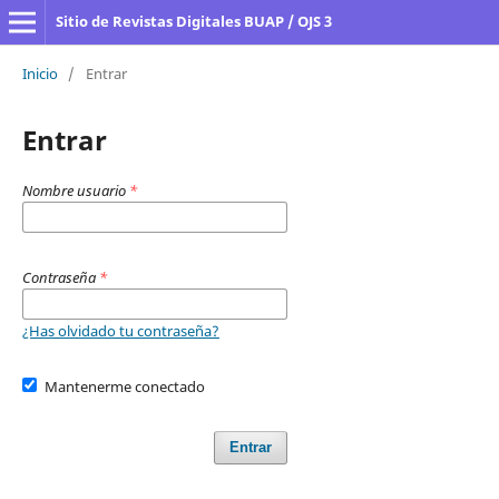
Sitio de Revistas Digitales BUAP / OJS 3
Inicio
/
Entrar
Entrar
Nombre usuario
*
Contraseña
*
¿Has olvidado tu contraseña?
Mantenerme conectado
Entrar