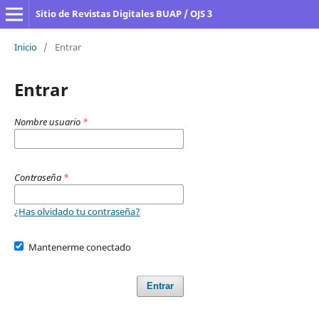
Sitio de Revistas Digitales BUAP / OJS 3
Inicio
/
Entrar
Entrar
Nombre usuario
*
Contraseña
*
¿Has olvidado tu contraseña?
Mantenerme conectado
Entrar