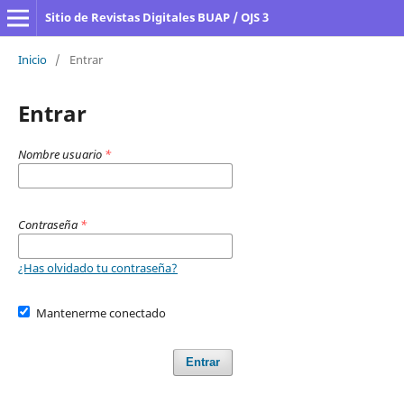
Sitio de Revistas Digitales BUAP / OJS 3
Inicio
/
Entrar
Entrar
Nombre usuario
*
Contraseña
*
¿Has olvidado tu contraseña?
Mantenerme conectado
Entrar