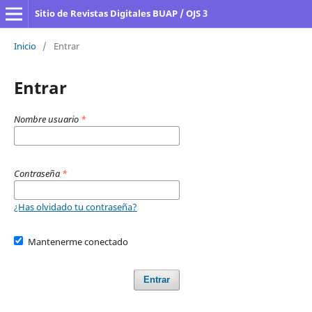
Sitio de Revistas Digitales BUAP / OJS 3
Inicio
/
Entrar
Entrar
Nombre usuario
*
Contraseña
*
¿Has olvidado tu contraseña?
Mantenerme conectado
Entrar