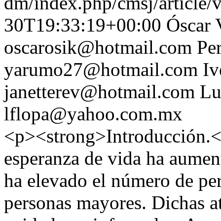
dm/index.php/cmsj/article/
30T19:33:19+00:00
Óscar 
oscarosik@hotmail.com
Pe
yarumo27@hotmail.com
Iv
janetterev@hotmail.com
Lu
lflopa@yahoo.com.mx
<p><strong>Introducción.<
esperanza de vida ha aumen
ha elevado el número de pe
personas mayores. Dichas at