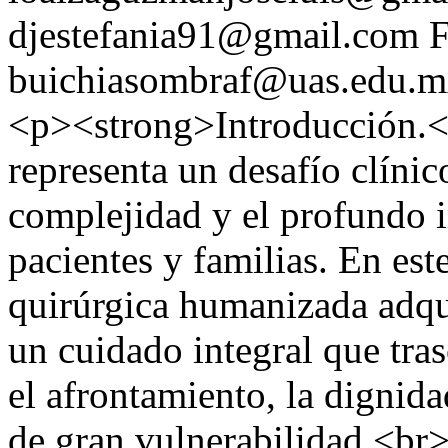
djestefania91@gmail.com
F
buichiasombraf@uas.edu.
<p><strong>Introducción.</
representa un desafío clíni
complejidad y el profundo 
pacientes y familias. En est
quirúrgica humanizada adqui
un cuidado integral que tra
el afrontamiento, la dignid
de gran vulnerabilidad.<br