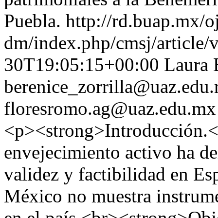
Puebla.
http://rd.buap.mx/o
dm/index.php/cmsj/article/
30T19:05:15+00:00
Laura 
berenice_zorrilla@uaz.edu
floresromo.ag@uaz.edu.mx
<p><strong>Introducción.</
envejecimiento activo ha d
validez y factibilidad en Esp
México no muestra instrume
en el país.<br><strong>Obj