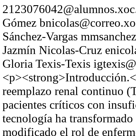
2123076042@alumnos.xoc
Gómez
bnicolas@correo.x
Sánchez-Vargas
mmsanchez
Jazmín Nicolas-Cruz
enico
Gloria Texis-Texis
igtexis
<p><strong>Introducción.</
reemplazo renal continuo 
pacientes críticos con insuf
tecnología ha transformado e
modificado el rol de enferm