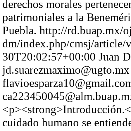
derechos morales pertenecen
patrimoniales a la Benemér
Puebla.
http://rd.buap.mx/o
dm/index.php/cmsj/article/
30T20:02:57+00:00
Juan D
jd.suarezmaximo@ugto.mx
flavioesparza10@gmail.co
ca223450045@alm.buap.m
<p><strong>Introducción.</
cuidado humano se entiende